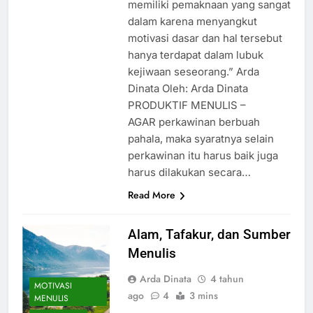
memiliki pemaknaan yang sangat
dalam karena menyangkut
motivasi dasar dan hal tersebut
hanya terdapat dalam lubuk
kejiwaan seseorang.” Arda
Dinata Oleh: Arda Dinata
PRODUKTIF MENULIS –
AGAR perkawinan berbuah
pahala, maka syaratnya selain
perkawinan itu harus baik juga
harus dilakukan secara…
Read More
Alam, Tafakur, dan Sumber
Menulis
Arda Dinata
4 tahun
MOTIVASI
ago
4
3 mins
MENULIS