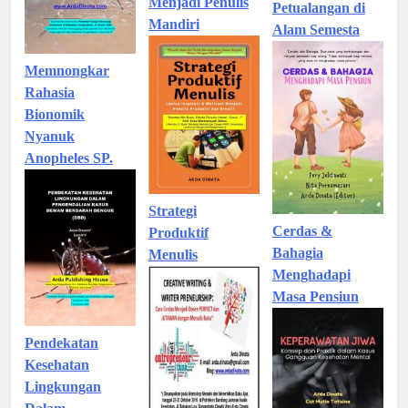
Menjadi Penulis
Petualangan di
Mandiri
Alam Semesta
Memnongkar
Rahasia
Bionomik
Nyanuk
Anopheles SP.
Strategi
Cerdas &
Produktif
Bahagia
Menulis
Menghadapi
Masa Pensiun
Pendekatan
Kesehatan
Lingkungan