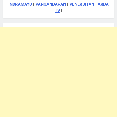
INDRAMAYU
I
PANGANDARAN
I
PENERBITAN
I
ARDA
TV
I