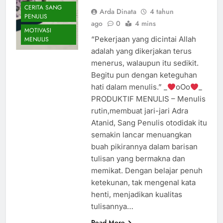
CERITA SANG
Arda Dinata
4 tahun
PENULIS
ago
0
4 mins
MOTIVASI
“Pekerjaan yang dicintai Allah
MENULIS
adalah yang dikerjakan terus
menerus, walaupun itu sedikit.
Begitu pun dengan keteguhan
hati dalam menulis.” _
oOo
_
PRODUKTIF MENULIS – Menulis
rutin,membuat jari-jari Adra
Atanid, Sang Penulis otodidak itu
semakin lancar menuangkan
buah pikirannya dalam barisan
tulisan yang bermakna dan
memikat. Dengan belajar penuh
ketekunan, tak mengenal kata
henti, menjadikan kualitas
tulisannya…
Read More