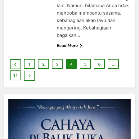
lain. Namun, bilamana Anda tidak
mencoba membantu sesama,
kebahagiaan akan layu dan
mengering. Kebahagiaan
bagaikan…
Read More
1
2
3
4
5
6
…
11