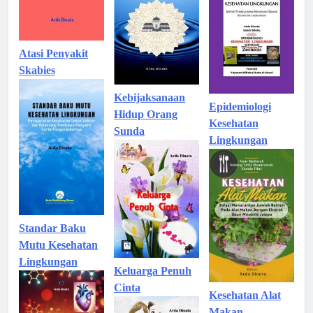
Atasi Penyakit
Skabies
Kebijaksanaan
Epidemiologi
Hidup Orang
Kesehatan
Sunda
Lingkungan
Standar Baku
Mutu Kesehatan
Lingkungan
Keluarga Penuh
Cinta
Kesehatan Alat
Makan