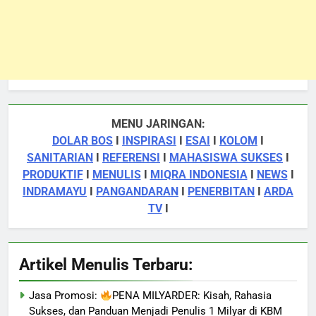
MENU JARINGAN:
DOLAR BOS
I
INSPIRASI
I
ESAI
I
KOLOM
I
SANITARIAN
I
REFERENSI
I
MAHASISWA SUKSES
I
PRODUKTIF
I
MENULIS
I
MIQRA INDONESIA
I
NEWS
I
INDRAMAYU
I
PANGANDARAN
I
PENERBITAN
I
ARDA
TV
I
Artikel Menulis Terbaru:
Jasa Promosi:
PENA MILYARDER: Kisah, Rahasia
Sukses, dan Panduan Menjadi Penulis 1 Milyar di KBM