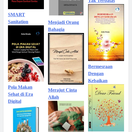
Tak Terbatas
SMART
Sanitation
Menjadi Orang
Bahagia
Bermesraan
Dengan
Kebaikan
Pola Makan
Merajut Cinta
Sehat di Era
Allah
Digital