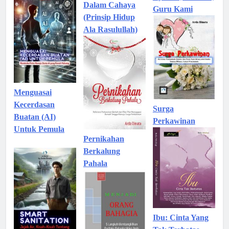
Dalam Cahaya
Guru Kami
(Prinsip Hidup
Ala Rasulullah)
Menguasai
Kecerdasan
Surga
Buatan (AI)
Perkawinan
Untuk Pemula
Pernikahan
Berkalung
Pahala
Ibu: Cinta Yang