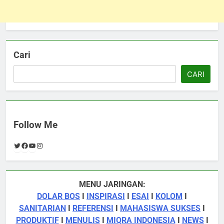
Cari
CARI
Follow Me
Twitter
Facebook
YouTube
Instagram
MENU JARINGAN:
DOLAR BOS
I
INSPIRASI
I
ESAI
I
KOLOM
I
SANITARIAN
I
REFERENSI
I
MAHASISWA SUKSES
I
PRODUKTIF
I
MENULIS
I
MIQRA INDONESIA
I
NEWS
I