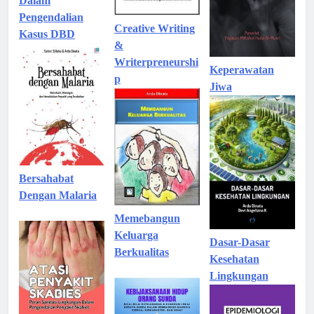
Dalam
Pengendalian
Creative Writing
Kasus DBD
&
Writerpreneurshi
Keperawatan
p
Jiwa
Bersahabat
Dengan Malaria
Memebangun
Keluarga
Dasar-Dasar
Berkualitas
Kesehatan
Lingkungan