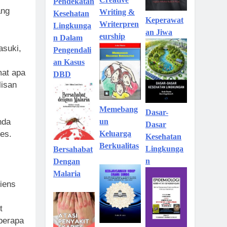
Pendekatan
ang
Writing &
Kesehatan
Keperawat
Writerpren
Lingkunga
an Jiwa
eurship
n Dalam
asuki,
Pengendali
an Kasus
mat apa
DBD
lisan
Memebang
Dasar-
un
nda
Dasar
Keluarga
es.
Kesehatan
Berkualitas
Lingkunga
Bersahabat
n
Dengan
Malaria
diens
t
eberapa