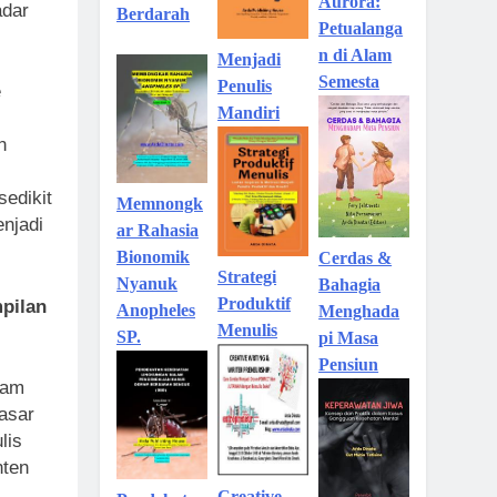
Aurora:
adar
Berdarah
Petualanga
n di Alam
Menjadi
Semesta
Penulis
e
Mandiri
n
sedikit
Memnongk
njadi
ar Rahasia
Bionomik
Cerdas &
Strategi
Nyanuk
Bahagia
Produktif
pilan
Anopheles
Menghada
Menulis
SP.
pi Masa
Pensiun
lam
asar
lis
nten
Creative