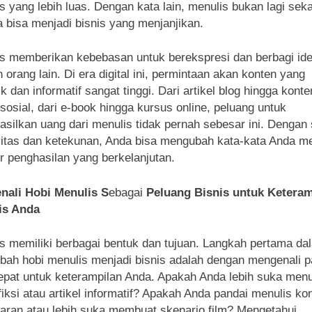
s yang lebih luas. Dengan kata lain, menulis bukan lagi sek
ia bisa menjadi bisnis yang menjanjikan.
s memberikan kebebasan untuk berekspresi dan berbagi id
 orang lain. Di era digital ini, permintaan akan konten yang
k dan informatif sangat tinggi. Dari artikel blog hingga konte
sosial, dari e-book hingga kursus online, peluang untuk
silkan uang dari menulis tidak pernah sebesar ini. Dengan 
vitas dan ketekunan, Anda bisa mengubah kata-kata Anda me
 penghasilan yang berkelanjutan.
nali Hobi Menulis
S
ebagai
Peluang Bisnis untuk Keteram
is Anda
s memiliki berbagai bentuk dan tujuan. Langkah pertama da
ah hobi menulis menjadi bisnis adalah dengan mengenali p
epat untuk keterampilan Anda. Apakah Anda lebih suka menu
 fiksi atau artikel informatif? Apakah Anda pandai menulis ko
ran atau lebih suka membuat skenario film? Mengetahui