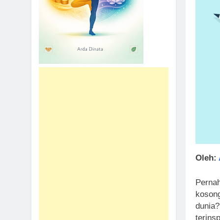
Oleh:
Pernah
koson
dunia?
terins