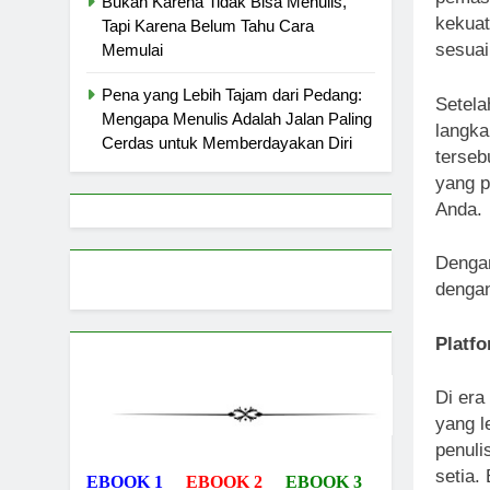
Bukan Karena Tidak Bisa Menulis,
kekuat
Tapi Karena Belum Tahu Cara
sesuai
Memulai
Pena yang Lebih Tajam dari Pedang:
Setela
Mengapa Menulis Adalah Jalan Paling
langka
Cerdas untuk Memberdayakan Diri
terseb
yang p
Anda.
Dengan
dengan
Platf
Di era
yang l
penul
setia.
EBOOK 1
EBOOK 2
EBOOK 3