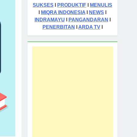
SUKSES
I
PRODUKTIF
I
MENULIS
I
MIQRA INDONESIA
I
NEWS
I
INDRAMAYU
I
PANGANDARAN
I
PENERBITAN
I
ARDA TV
I