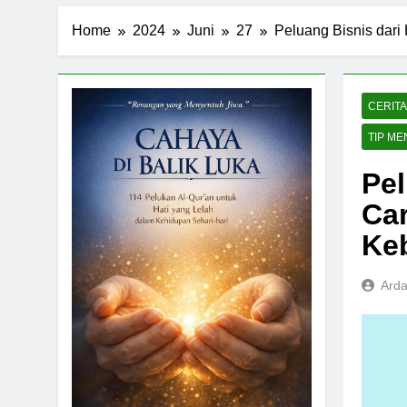
Home
2024
Juni
27
Peluang Bisnis dari
CERITA
TIP ME
Pel
Ca
Ke
Arda