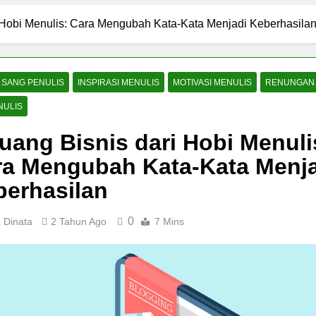
 Hobi Menulis: Cara Mengubah Kata-Kata Menjadi Keberhasila
 SANG PENULIS
INSPIRASI MENULIS
MOTIVASI MENULIS
RENUNGAN
NULIS
uang Bisnis dari Hobi Menuli
ra Mengubah Kata-Kata Menj
berhasilan
0
 Dinata
2 Tahun Ago
7 Mins