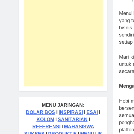
Menuli
yang t
bisni
sendir
setiap
Mari k
untuk 
secara
Menga
Hobi m
MENU JARINGAN:
bersen
DOLAR BOS
I
INSPIRASI
I
ESAI
I
semua,
KOLOM
I
SANITARIAN
I
pengha
REFERENSI
I
MAHASISWA
platfo
SUKSES
I
PRODUKTIF
I
MENULIS