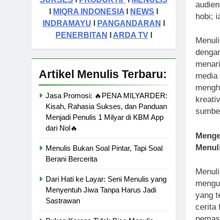
audien
I
MIQRA INDONESIA
I
NEWS
I
hobi; 
INDRAMAYU
I
PANGANDARAN
I
PENERBITAN
I
ARDA TV
I
Menuli
dengan
menari
Artikel Menulis Terbaru:
media 
mengha
Jasa Promosi: 🔥PENA MILYARDER:
kreati
Kisah, Rahasia Sukses, dan Panduan
sumber
Menjadi Penulis 1 Milyar di KBM App
dari Nol🔥
Menge
Menul
Menulis Bukan Soal Pintar, Tapi Soal
Berani Bercerita
Menuli
Dari Hati ke Layar: Seni Menulis yang
mengub
Menyentuh Jiwa Tanpa Harus Jadi
yang t
Sastrawan
cerita
pemasa