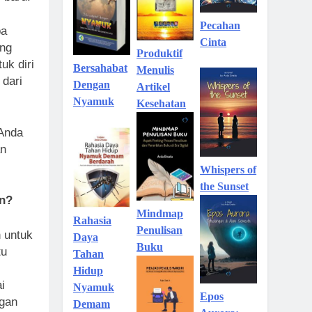
Pecahan
pa
Cinta
ang
Produktif
uk diri
Bersahabat
Menulis
 dari
Dengan
Artikel
Nyamuk
Kesehatan
 Anda
an
Whispers of
the Sunset
an?
Mindmap
Rahasia
Penulisan
n untuk
Daya
Buku
tu
Tahan
Hidup
i
Nyamuk
Epos
ngan
Demam