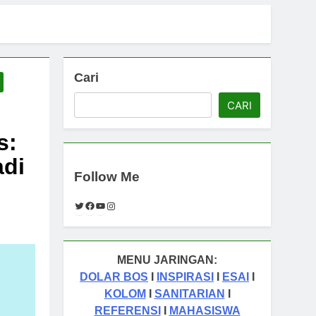
n
Cari
CARI
s:
adi
Follow Me
Twitter
Facebook
YouTube
Instagram
MENU JARINGAN:
DOLAR BOS
I
INSPIRASI
I
ESAI
I
KOLOM
I
SANITARIAN
I
REFERENSI
I
MAHASISWA