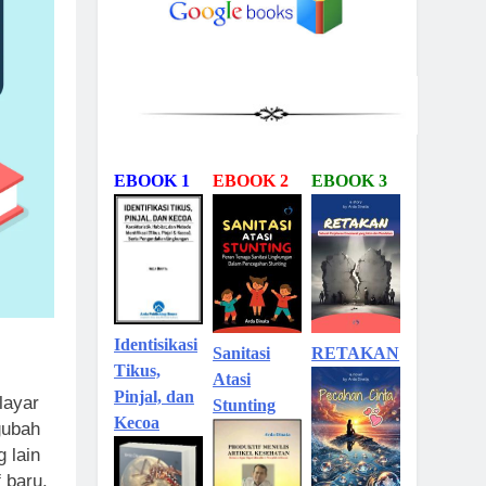
EBOOK 1
EBOOK 2
EBOOK 3
Identisikasi
Sanitasi
RETAKAN
Tikus,
Atasi
Pinjal, dan
layar
Stunting
Kecoa
gubah
 lain
 baru.