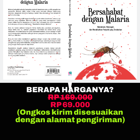
BERAPA HARGANYA?
RP 169.000
RP 69.000
(Ongkos kirim disesuaikan
dengan alamat pengiriman)