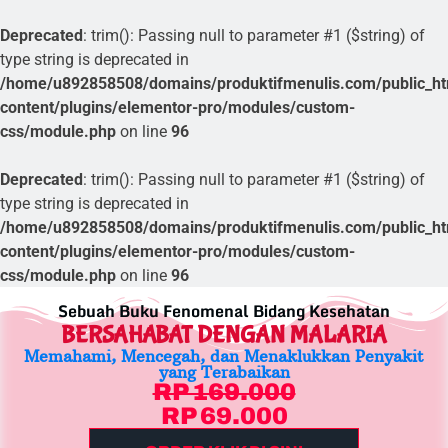
Deprecated
: trim(): Passing null to parameter #1 ($string) of
type string is deprecated in
/home/u892858508/domains/produktifmenulis.com/public_h
content/plugins/elementor-pro/modules/custom-
css/module.php
on line
96
Deprecated
: trim(): Passing null to parameter #1 ($string) of
type string is deprecated in
/home/u892858508/domains/produktifmenulis.com/public_h
content/plugins/elementor-pro/modules/custom-
css/module.php
on line
96
Sebuah Buku Fenomenal Bidang Kesehatan
BERSAHABAT DENGAN MALARIA
Memahami, Mencegah, dan Menaklukkan Penyakit
yang Terabaikan
RP 169.000
RP 69.000