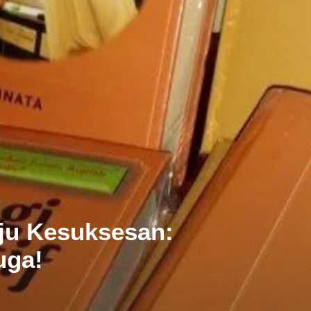
ju Kesuksesan:
uga!