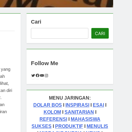
Cari
CARI
Follow Me
a yang
Twitter
Facebook
YouTube
Instagram
lah
ihat,
an diri
.
MENU JARINGAN:
kan
DOLAR BOS
I
INSPIRASI
I
ESAI
I
iran
KOLOM
I
SANITARIAN
I
REFERENSI
I
MAHASISWA
SUKSES
I
PRODUKTIF
I
MENULIS