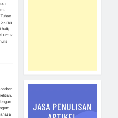
rkan
am.
 Tuhan
 pikiran
 hati;
ti untuk
nulis
aparkan
litian,
 dengan
 ragam
bahasa