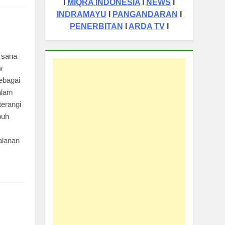
I
MIQRA INDONESIA
I
NEWS
I
INDRAMAYU
I
PANGANDARAN
I
PENERBITAN
I
ARDA TV
I
 sana
w
ebagai
alam
terangi
puh
alanan