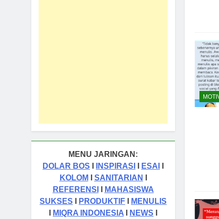
MOTI
MENU JARINGAN:
DOLAR BOS
I
INSPIRASI
I
ESAI
I
KOLOM
I
SANITARIAN
I
REFERENSI
I
MAHASISWA
SUKSES
I
PRODUKTIF
I
MENULIS
I
MIQRA INDONESIA
I
NEWS
I