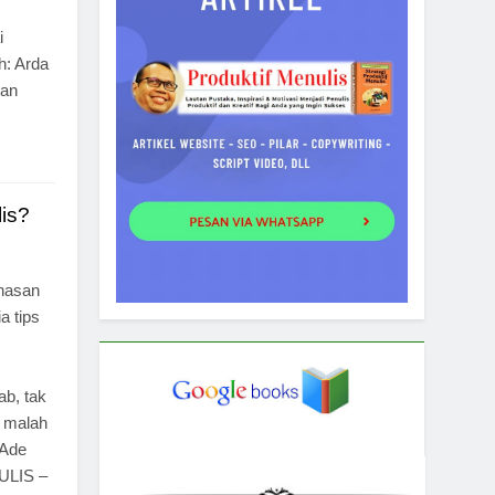
s
i
h: Arda
an
is?
ahasan
a tips
b, tak
g malah
 Ade
ULIS –