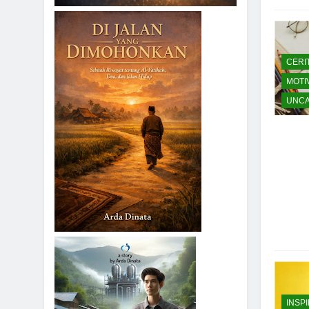
CERI
MOTI
UNCA
INSP