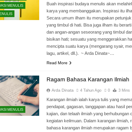
Buah inspirasi budaya menulis akan melahi
VASI MENULIS
karya yang membanggakan. Inspirasi itu ilh
MENULIS
Secara umum ilham itu merupakan petunjuk
yang timbul di hati. Bisa juga ilham itu berarti
dan angan-angan seseorang yang timbul dari
bisikan hati; sesuatu yang menggerakkan ha
mencipta suatu karya (mengarang syair, me
lagu, artikel, dll.). ~ Arda Dinata~…
Read More
Ragam Bahasa Karangan Ilmiah
Arda Dinata
4 Tahun Ago
0
3 Mins
Karangan ilmiah ialah karya tulis yang mem
pendapat, gagasan, tanggapan atau hasil pene
VASI MENULIS
kajian, dan telaah ilmiah yang berhubungan
kegiatan keilmuan. Dalam karangan ilmiah,
bahasa karangan ilmiah merupakan ragam 