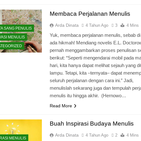
Membaca Perjalanan Menulis
Arda Dinata
4 Tahun Ago
3
4 Mins
TA SANG PENULIS
Yuk, membaca perjalanan menulis, sebab di
VASI MENULIS
ada hikmah! Mendiang novelis E.L. Doctoro
TEGORIZED
pernah menggambarkan proses penulisan s
berikut: “Seperti mengendarai mobil pada m
hari, kita hanya dapat melihat sejauh yang di
lampu. Tetapi, kita –ternyata– dapat menem
seluruh perjalanan dengan cara ini.” Jadi,
menulislah sekarang juga dan tempulah perj
menulis itu hingga akhir. (Hernowo…
Read More
Buah Inspirasi Budaya Menulis
Arda Dinata
4 Tahun Ago
2
4 Mins
IRASI MENULIS