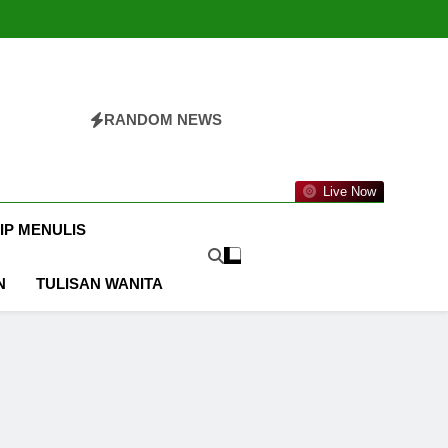
RANDOM NEWS
LIS
jadi Penulis Produktif Aneka Tulisan
Live Now
TIP MENULIS
N
TULISAN WANITA