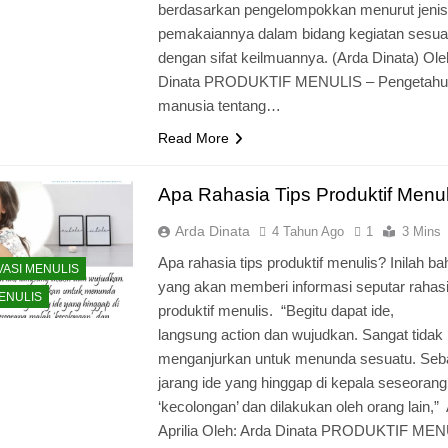
berdasarkan pengelompokkan menurut jeni
pemakaiannya dalam bidang kegiatan sesua
dengan sifat keilmuannya. (Arda Dinata) Ole
Dinata PRODUKTIF MENULIS – Pengetahu
manusia tentang…
Read More
Apa Rahasia Tips Produktif Menul
Arda Dinata
4 Tahun Ago
1
3 Mins
Apa rahasia tips produktif menulis? Inilah b
VASI MENULIS
yang akan memberi informasi seputar rahasi
MENULIS
produktif menulis. “Begitu dapat ide,
langsung action dan wujudkan. Sangat tidak
menganjurkan untuk menunda sesuatu. Seba
jarang ide yang hinggap di kepala seseoran
‘kecolongan’ dan dilakukan oleh orang lain,”
Aprilia Oleh: Arda Dinata PRODUKTIF MEN