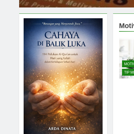
Moti
MOTI
TIP 