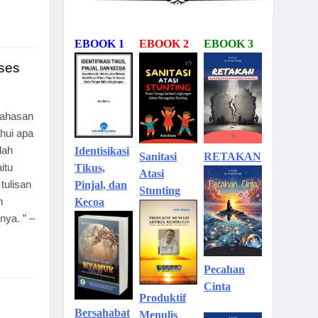
EBOOK 1
EBOOK 2
EBOOK 3
kses
 bahasan
hui apa
lah
Identisikasi
Sanitasi
RETAKAN
itu
Tikus,
Atasi
tulisan
Pinjal, dan
Stunting
h
Kecoa
nya. ” –
Pecahan
Cinta
Produktif
Bersahabat
Menulis