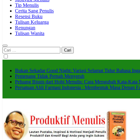
Tip Menulis
Cerita Sang Penulis
Resensi Buku
Tulisan Keluarga
Renungan
Tulisan Wanita
Cari
untuk:
Bukan Sekadar Good Night: Variasi Selamat Tidur Bahasa Ingg
Pemenang Tidak Pernah Menyerah
Peluang Bisnis dari Hobi Menulis: Cara Mengubah Kata-Kata 
Persatuan Ahli Farmasi Indonesia : Membentuk Masa Depan F