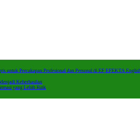
ris untuk Percakapan Profesional dan Personal di EF EFEKTA English
Menjadi Keberhasilan
armasi yang Lebih Baik