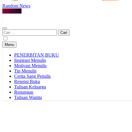
Random News
PRODUKTIF MENULIS
Sumber Produktif Menulis: Inspirasi, Ilmu, Tip, dan Motivasi Menjad
Live Now
Cari
untuk:
Menu
PENERBITAN BUKU
Inspirasi Menulis
Motivasi Menulis
Tip Menulis
Cerita Sang Penulis
Resensi Buku
Tulisan Keluarga
Renungan
Tulisan Wanita