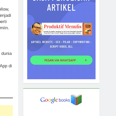
llow,
enjadi
erti
miin.
r dunia
App di