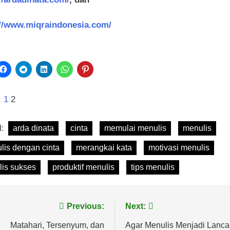
//ardadinata.com/
, dan
://www.miqraindonesia.com/
:
:
1
2
d:
arda dinata
cinta
memulai menulis
menulis
lis dengan cinta
merangkai kata
motivasi menulis
lis sukses
produktif menulis
tips menulis
vigasi
Previous:
Next:
s
Matahari, Tersenyum, dan
Agar Menulis Menjadi Lanca