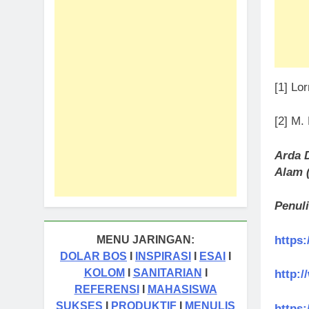
[1] Lo
[2] M.
Arda 
Alam 
Penul
https:
MENU JARINGAN:
DOLAR BOS
I
INSPIRASI
I
ESAI
I
KOLOM
I
SANITARIAN
I
http:
REFERENSI
I
MAHASISWA
SUKSES
I
PRODUKTIF
I
MENULIS