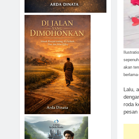
Ilustrat
sepenuh
akan ter
berlama-
Lalu, 
dengan
roda k
pesan 