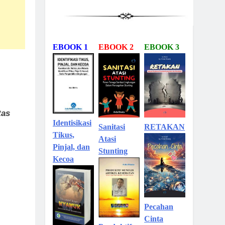
EBOOK 1
EBOOK 2
EBOOK 3
tas
Identisikasi
Sanitasi
RETAKAN
Tikus,
Atasi
Pinjal, dan
Stunting
Kecoa
Pecahan
Cinta