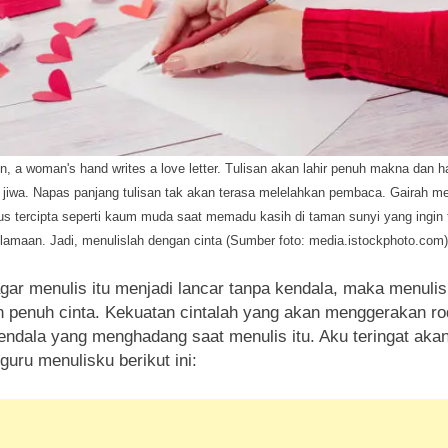
ion, a woman's hand writes a love letter. Tulisan akan lahir penuh makna dan h
 jiwa. Napas panjang tulisan tak akan terasa melelahkan pembaca. Gairah 
us tercipta seperti kaum muda saat memadu kasih di taman sunyi yang ingin 
lamaan. Jadi, menulislah dengan cinta (Sumber foto: media.istockphoto.com)
agar menulis itu menjadi lancar tanpa kendala, maka menulis
 penuh cinta. Kekuatan cintalah yang akan menggerakan ro
endala yang menghadang saat menulis itu. Aku teringat aka
guru menulisku berikut ini: