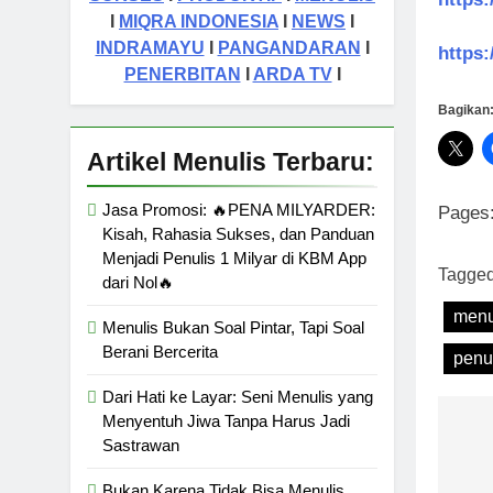
https:
I
MIQRA INDONESIA
I
NEWS
I
INDRAMAYU
I
PANGANDARAN
I
https
PENERBITAN
I
ARDA TV
I
Bagikan
Artikel Menulis Terbaru:
Jasa Promosi: 🔥PENA MILYARDER:
Pages
Kisah, Rahasia Sukses, dan Panduan
Menjadi Penulis 1 Milyar di KBM App
Tagge
dari Nol🔥
menu
Menulis Bukan Soal Pintar, Tapi Soal
Berani Bercerita
penu
Dari Hati ke Layar: Seni Menulis yang
Menyentuh Jiwa Tanpa Harus Jadi
Na
Sastrawan
po