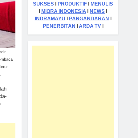
SUKSES
I
PRODUKTIF
I
MENULIS
I
MIQRA INDONESIA
I
NEWS
I
INDRAMAYU
I
PANGANDARAN
I
PENERBITAN
I
ARDA TV
I
adir
membaca
terus
.
lah
da-
n