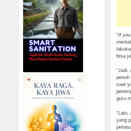
“
If yo
mentall
lakuka
bisa ja
“Jadi,
penuh 
saat y
pentin
guru m
“Lalu,
yang p
penas