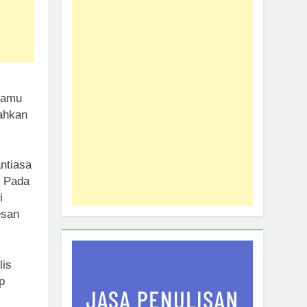
kamu
Bahkan
ntiasa
. Pada
i
esan
lis
p