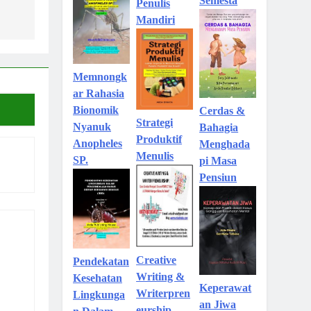
Semesta
Penulis
Mandiri
Memnongk
ar Rahasia
Bionomik
Cerdas &
Strategi
Nyanuk
Bahagia
Produktif
Anopheles
Menghada
Menulis
SP.
pi Masa
Pensiun
Creative
Pendekatan
Writing &
Kesehatan
Keperawat
Writerpren
Lingkunga
an Jiwa