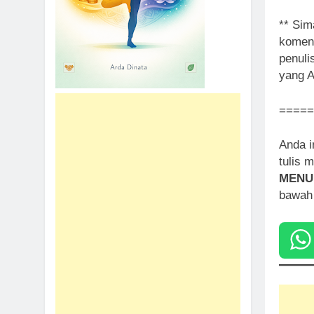
** Sim
komen 
penuli
yang A
=====
Anda i
tulis 
MENU
bawah 