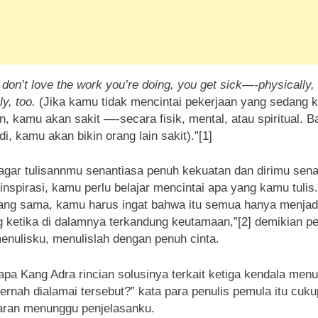
u don’t love the work you’re doing, you get sick—-physically,
y, too.
(Jika kamu tidak mencintai pekerjaan yang sedang 
n, kamu akan sakit —-secara fisik, mental, atau spiritual. 
di, kamu akan bikin orang lain sakit).”[1]
 agar tulisannmu senantiasa penuh kekuatan dan dirimu sena
inspirasi, kamu perlu belajar mencintai apa yang kamu tulis
ang sama, kamu harus ingat bahwa itu semua hanya menjad
g ketika di dalamnya terkandung keutamaan,”[2] demikian p
enulisku, menulislah dengan penuh cinta.
 apa Kang Adra rincian solusinya terkait ketiga kendala menu
ernah dialamai tersebut?” kata para penulis pemula itu cuku
aran menunggu penjelasanku.