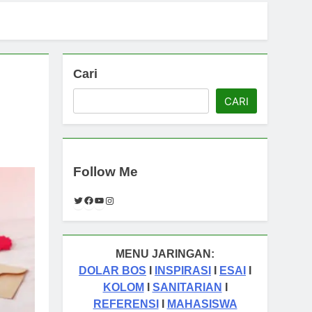
Cari
CARI
Follow Me
Twitter
Facebook
YouTube
Instagram
MENU JARINGAN:
DOLAR BOS
I
INSPIRASI
I
ESAI
I
KOLOM
I
SANITARIAN
I
REFERENSI
I
MAHASISWA