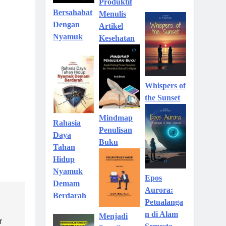
Produktif
Bersahabat
Menulis
Dengan
Artikel
Nyamuk
Kesehatan
Whispers of
the Sunset
Mindmap
Rahasia
Penulisan
Daya
Buku
Tahan
Hidup
Nyamuk
Epos
Demam
Aurora:
Berdarah
Petualanga
n di Alam
Menjadi
r