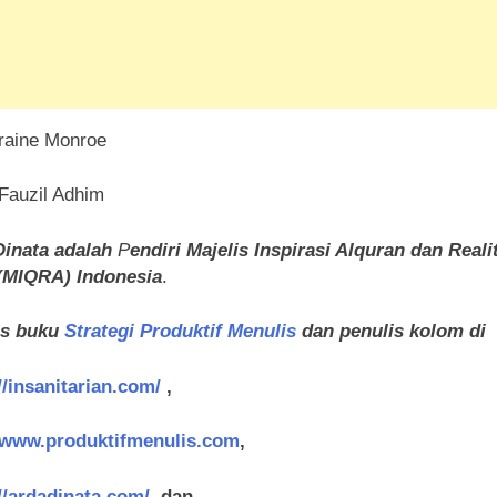
rraine Monroe
 Fauzil Adhim
Dinata adalah
P
endiri Majelis Inspirasi Alquran dan Reali
(MIQRA) Indonesia
.
is buku
Strategi Produktif Menulis
dan penulis kolom di
//insanitarian.com/
,
//www.produktifmenulis.com
,