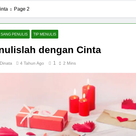
inta
Page 2
 SANG PENULIS
TIP MENULIS
ulislah dengan Cinta
1
Dinata
4 Tahun Ago
2 Mins