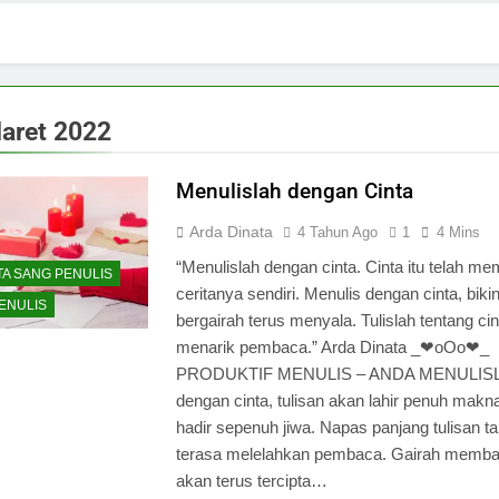
aret 2022
Menulislah dengan Cinta
Arda Dinata
4 Tahun Ago
1
4 Mins
“Menulislah dengan cinta. Cinta itu telah m
TA SANG PENULIS
ceritanya sendiri. Menulis dengan cinta, biki
MENULIS
bergairah terus menyala. Tulislah tentang cin
menarik pembaca.” Arda Dinata _❤oOo❤_
PRODUKTIF MENULIS – ANDA MENULIS
dengan cinta, tulisan akan lahir penuh makn
hadir sepenuh jiwa. Napas panjang tulisan t
terasa melelahkan pembaca. Gairah memb
akan terus tercipta…