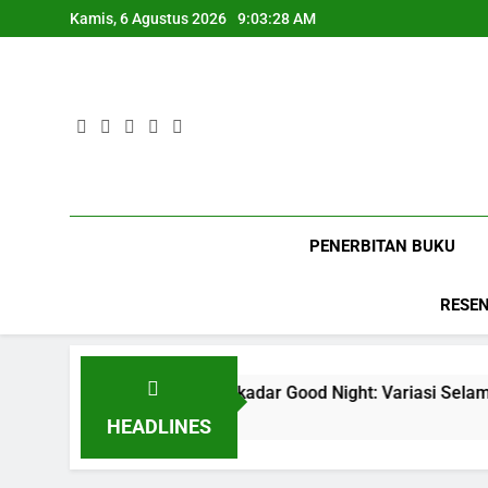
Skip
Kamis, 6 Agustus 2026
9:03:29 AM
to
content
PENERBITAN BUKU
RESEN
Bukan Sekadar Good Night: Variasi Selamat Tidur Bahasa Ing
5 Bulan Ago
HEADLINES