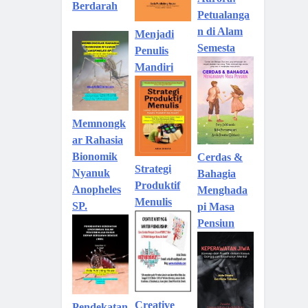
Aurora:
Berdarah
Petualanga
n di Alam
Menjadi
Semesta
Penulis
Mandiri
Memnongk
ar Rahasia
Bionomik
Cerdas &
Strategi
Nyanuk
Bahagia
Produktif
Anopheles
Menghada
Menulis
SP.
pi Masa
Pensiun
Creative