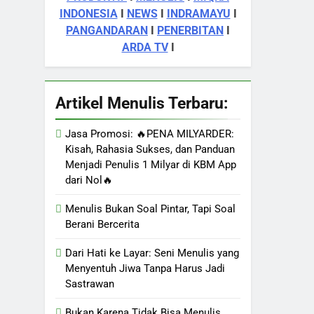
INDONESIA
I
NEWS
I
INDRAMAYU
I
PANGANDARAN
I
PENERBITAN
I
ARDA TV
I
Artikel Menulis Terbaru:
Jasa Promosi: 🔥PENA MILYARDER:
Kisah, Rahasia Sukses, dan Panduan
Menjadi Penulis 1 Milyar di KBM App
dari Nol🔥
Menulis Bukan Soal Pintar, Tapi Soal
Berani Bercerita
Dari Hati ke Layar: Seni Menulis yang
Menyentuh Jiwa Tanpa Harus Jadi
Sastrawan