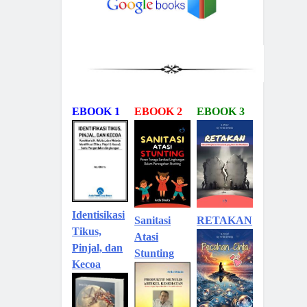
EBOOK 1
EBOOK 2
EBOOK 3
Identisikasi
Sanitasi
RETAKAN
Tikus,
Atasi
Pinjal, dan
Stunting
Kecoa