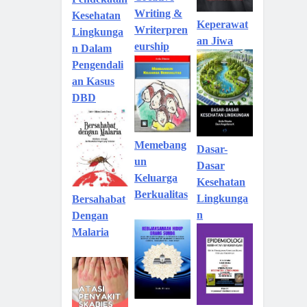
Pendekatan
Writing &
Kesehatan
Keperawat
Writerpren
Lingkunga
an Jiwa
eurship
n Dalam
Pengendali
an Kasus
DBD
Memebang
Dasar-
un
Dasar
Keluarga
Kesehatan
Berkualitas
Lingkunga
Bersahabat
n
Dengan
Malaria