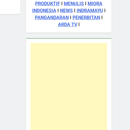
PRODUKTIF
I
MENULIS
I
MIQRA
INDONESIA
I
NEWS
I
INDRAMAYU
I
PANGANDARAN
I
PENERBITAN
I
ARDA TV
I