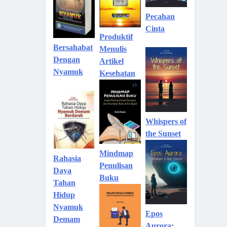
Pecahan
Cinta
Produktif
Bersahabat
Menulis
Dengan
Artikel
Nyamuk
Kesehatan
Whispers of
the Sunset
Mindmap
Rahasia
Penulisan
Daya
Buku
Tahan
Hidup
Nyamuk
Epos
Demam