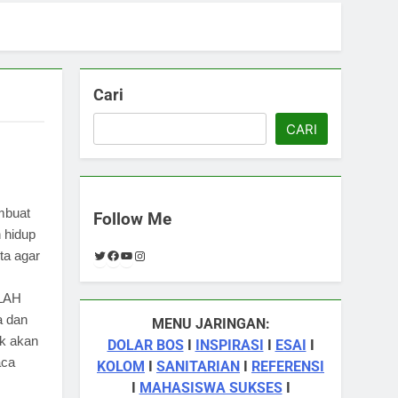
Cari
CARI
embuat
Follow Me
n hidup
Twitter
Facebook
YouTube
Instagram
ta agar
LAH
a dan
MENU JARINGAN:
ak akan
DOLAR BOS
I
INSPIRASI
I
ESAI
I
aca
KOLOM
I
SANITARIAN
I
REFERENSI
I
MAHASISWA SUKSES
I