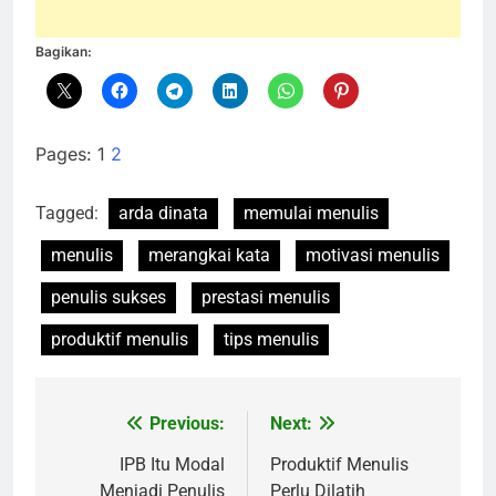
Bagikan:
Pages:
1
2
Tagged:
arda dinata
memulai menulis
menulis
merangkai kata
motivasi menulis
penulis sukses
prestasi menulis
produktif menulis
tips menulis
Previous:
Next:
Navigasi
pos
IPB Itu Modal
Produktif Menulis
Menjadi Penulis
Perlu Dilatih