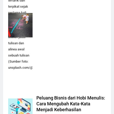
tertarik dan
terpikat sejak
pertama kali
melihat tulisan
kita. Satu
diantaranya
adalah judul
tulisan dan
alinea awal
sebuah tulisan
(Sumber foto:
unsplash.com/@awcreativeut).
Peluang Bisnis dari Hobi Menulis:
Cara Mengubah Kata-Kata
Menjadi Keberhasilan