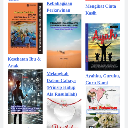
Kebahagiaan
Mengikat Cinta
Perkawinan
Kasih
Kesehatan Ibu &
Anak
Melangkah
Ayahku, Guruku,
Dalam Cahaya
Guru Kami
(Prinsip Hidup
Ala Rasulullah)