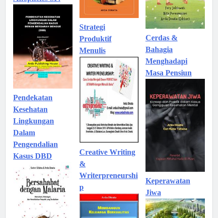
Strategi
Cerdas &
Produktif
Bahagia
Menulis
Menghadapi
Masa Pensiun
Pendekatan
Kesehatan
Lingkungan
Dalam
Pengendalian
Creative Writing
Kasus DBD
&
Writerpreneurshi
Keperawatan
p
Jiwa