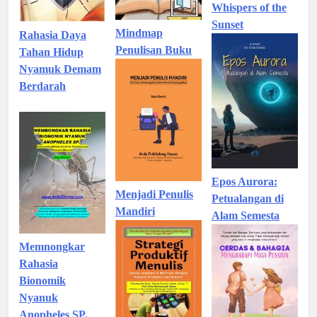
Whispers of the
Sunset
Mindmap
Rahasia Daya
Penulisan Buku
Tahan Hidup
Nyamuk Demam
Berdarah
Epos Aurora:
Menjadi Penulis
Petualangan di
Mandiri
Alam Semesta
Memnongkar
Rahasia
Bionomik
Nyanuk
Anopheles SP.