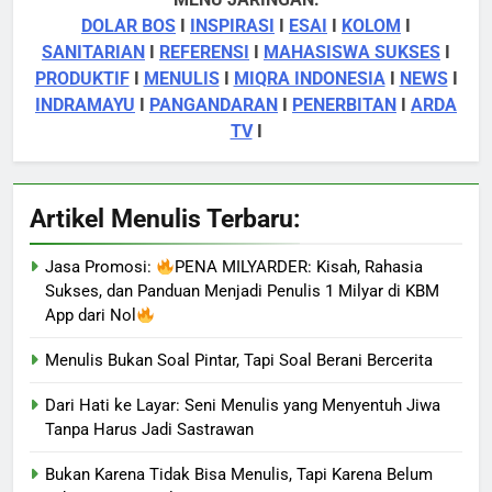
DOLAR BOS
I
INSPIRASI
I
ESAI
I
KOLOM
I
SANITARIAN
I
REFERENSI
I
MAHASISWA SUKSES
I
PRODUKTIF
I
MENULIS
I
MIQRA INDONESIA
I
NEWS
I
INDRAMAYU
I
PANGANDARAN
I
PENERBITAN
I
ARDA
TV
I
Artikel Menulis Terbaru:
Jasa Promosi:
PENA MILYARDER: Kisah, Rahasia
Sukses, dan Panduan Menjadi Penulis 1 Milyar di KBM
App dari Nol
Menulis Bukan Soal Pintar, Tapi Soal Berani Bercerita
Dari Hati ke Layar: Seni Menulis yang Menyentuh Jiwa
Tanpa Harus Jadi Sastrawan
Bukan Karena Tidak Bisa Menulis, Tapi Karena Belum