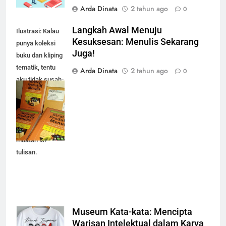
Arda Dinata
2 tahun ago
0
Langkah Awal Menuju
Ilustrasi: Kalau
Kesuksesan: Menulis Sekarang
punya koleksi
Juga!
buku dan kliping
tematik, tentu
Arda Dinata
2 tahun ago
0
aku tidak susah-
susah kalau
mencari bahan
referensi untuk
memperkaya
muatan isi
tulisan.
Museum Kata-kata: Mencipta
Inspirasi, Ilmu,
Warisan Intelektual dalam Karya
Motivasi