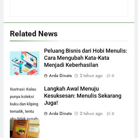
Related News
Peluang Bisnis dari Hobi Menulis:
Cara Mengubah Kata-Kata
Menjadi Keberhasilan
Arda Dinata
2 tahun ago
0
Langkah Awal Menuju
Ilustrasi: Kalau
Kesuksesan: Menulis Sekarang
punya koleksi
Juga!
buku dan kliping
tematik, tentu
Arda Dinata
2 tahun ago
0
aku tidak susah-
susah kalau
mencari bahan