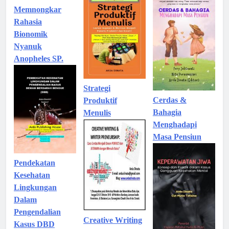
Memnongkar
Rahasia
Bionomik
Nyanuk
Anopheles SP.
Strategi
Cerdas &
Produktif
Bahagia
Menulis
Menghadapi
Masa Pensiun
Pendekatan
Kesehatan
Lingkungan
Dalam
Pengendalian
Creative Writing
Kasus DBD