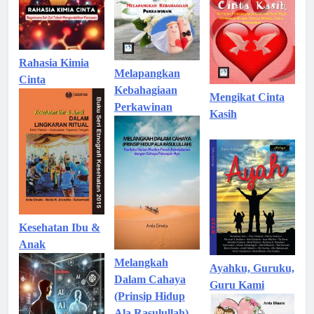
Rahasia Kimia
Melapangkan
Cinta
Kebahagiaan
Mengikat Cinta
Perkawinan
Kasih
Kesehatan Ibu &
Anak
Melangkah
Ayahku, Guruku,
Dalam Cahaya
Guru Kami
(Prinsip Hidup
Ala Rasulullah)