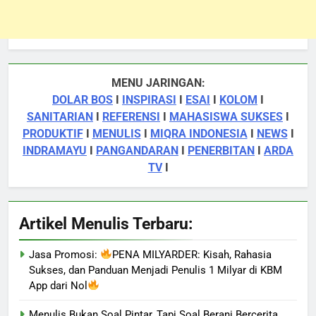
MENU JARINGAN:
DOLAR BOS
I
INSPIRASI
I
ESAI
I
KOLOM
I
SANITARIAN
I
REFERENSI
I
MAHASISWA SUKSES
I
PRODUKTIF
I
MENULIS
I
MIQRA INDONESIA
I
NEWS
I
INDRAMAYU
I
PANGANDARAN
I
PENERBITAN
I
ARDA
TV
I
Artikel Menulis Terbaru:
Jasa Promosi:
PENA MILYARDER: Kisah, Rahasia
Sukses, dan Panduan Menjadi Penulis 1 Milyar di KBM
App dari Nol
Menulis Bukan Soal Pintar, Tapi Soal Berani Bercerita