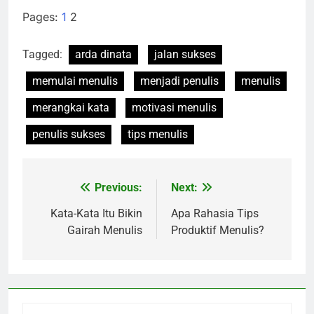
Pages:
1
2
Tagged:
arda dinata
jalan sukses
memulai menulis
menjadi penulis
menulis
merangkai kata
motivasi menulis
penulis sukses
tips menulis
Previous:
Next:
Navigasi
pos
Kata-Kata Itu Bikin
Apa Rahasia Tips
Gairah Menulis
Produktif Menulis?