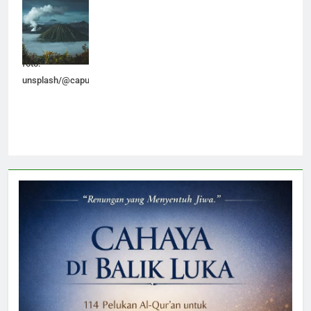
inspirasi dalam
melahirkan
tulisan (sumber
foto:
unsplash/@capunk77).