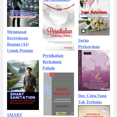
Menguasai
Kecerdasan
Surga
Buatan (AI)
Perkawinan
Untuk Pemula
Pernikahan
Berkalung
Pahala
Ibu: Cinta Yang
Tak Terbatas
SMART