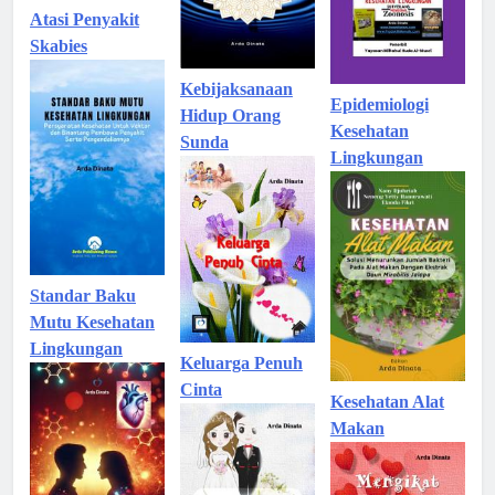
Atasi Penyakit
Skabies
Kebijaksanaan
Epidemiologi
Hidup Orang
Kesehatan
Sunda
Lingkungan
Standar Baku
Mutu Kesehatan
Lingkungan
Keluarga Penuh
Cinta
Kesehatan Alat
Makan