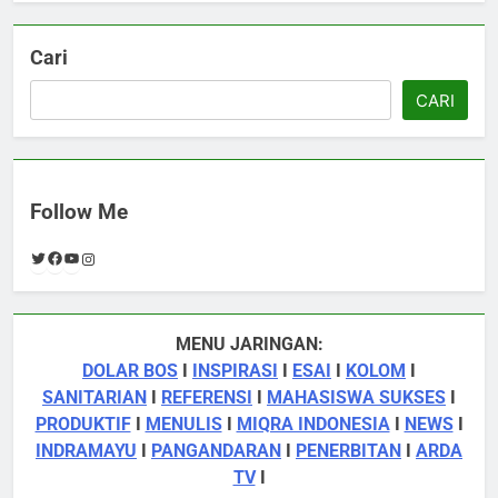
Cari
CARI
Follow Me
Twitter
Facebook
YouTube
Instagram
MENU JARINGAN:
DOLAR BOS
I
INSPIRASI
I
ESAI
I
KOLOM
I
SANITARIAN
I
REFERENSI
I
MAHASISWA SUKSES
I
PRODUKTIF
I
MENULIS
I
MIQRA INDONESIA
I
NEWS
I
INDRAMAYU
I
PANGANDARAN
I
PENERBITAN
I
ARDA
TV
I