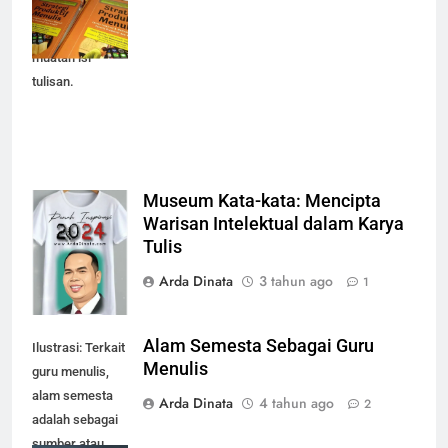
referensi untuk
memperkaya
muatan isi
tulisan.
Museum Kata-kata: Mencipta
Inspirasi, Ilmu,
Warisan Intelektual dalam Karya
Motivasi
Tulis
Arda Dinata
3 tahun ago
1
Alam Semesta Sebagai Guru
Ilustrasi: Terkait
Menulis
guru menulis,
alam semesta
Arda Dinata
4 tahun ago
2
adalah sebagai
sumber atau