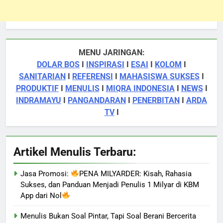
MENU JARINGAN:
DOLAR BOS
I
INSPIRASI
I
ESAI
I
KOLOM
I
SANITARIAN
I
REFERENSI
I
MAHASISWA SUKSES
I
PRODUKTIF
I
MENULIS
I
MIQRA INDONESIA
I
NEWS
I
INDRAMAYU
I
PANGANDARAN
I
PENERBITAN
I
ARDA
TV
I
Artikel Menulis Terbaru:
Jasa Promosi:
PENA MILYARDER: Kisah, Rahasia
Sukses, dan Panduan Menjadi Penulis 1 Milyar di KBM
App dari Nol
Menulis Bukan Soal Pintar, Tapi Soal Berani Bercerita