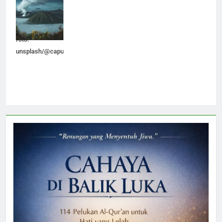
inspirasi dalam
melahirkan
tulisan (sumber
foto:
unsplash/@capunk77).