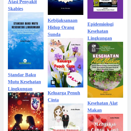
Atasi Penyakit
Skabies
Kebijaksanaan
Epidemiologi
Hidup Orang
Kesehatan
Sunda
Lingkungan
Standar Baku
Mutu Kesehatan
Lingkungan
Keluarga Penuh
Cinta
Kesehatan Alat
Makan