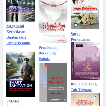
Menguasai
Kecerdasan
Surga
Buatan (AI)
Perkawinan
Untuk Pemula
Pernikahan
Berkalung
Pahala
Ibu: Cinta Yang
Tak Terbatas
SMART