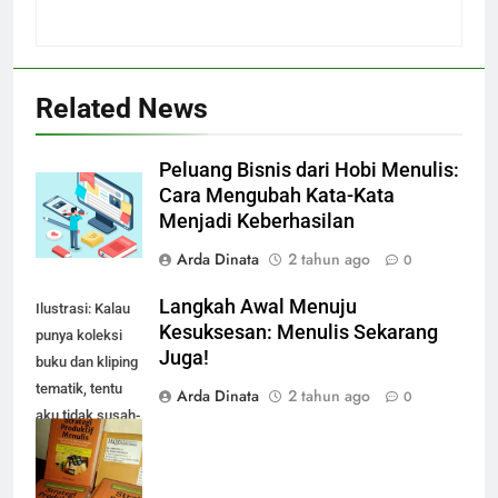
Related News
Peluang Bisnis dari Hobi Menulis:
Cara Mengubah Kata-Kata
Menjadi Keberhasilan
Arda Dinata
2 tahun ago
0
Langkah Awal Menuju
Ilustrasi: Kalau
Kesuksesan: Menulis Sekarang
punya koleksi
Juga!
buku dan kliping
tematik, tentu
Arda Dinata
2 tahun ago
0
aku tidak susah-
susah kalau
mencari bahan
referensi untuk