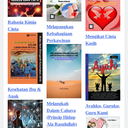
Rahasia Kimia
Melapangkan
Cinta
Kebahagiaan
Mengikat Cinta
Perkawinan
Kasih
Kesehatan Ibu &
Anak
Melangkah
Ayahku, Guruku,
Dalam Cahaya
Guru Kami
(Prinsip Hidup
Ala Rasulullah)