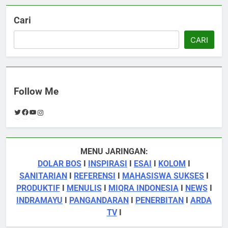
Cari
CARI
Follow Me
Twitter
Facebook
YouTube
Instagram
MENU JARINGAN:
DOLAR BOS
I
INSPIRASI
I
ESAI
I
KOLOM
I
SANITARIAN
I
REFERENSI
I
MAHASISWA SUKSES
I
PRODUKTIF
I
MENULIS
I
MIQRA INDONESIA
I
NEWS
I
INDRAMAYU
I
PANGANDARAN
I
PENERBITAN
I
ARDA
TV
I