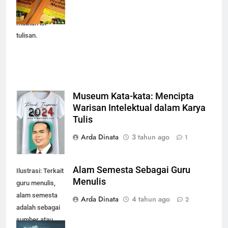
memperkaya
muatan isi
tulisan.
Museum Kata-kata: Mencipta
Inspirasi, Ilmu,
Warisan Intelektual dalam Karya
Motivasi
Tulis
Arda Dinata
3 tahun ago
1
Alam Semesta Sebagai Guru
Ilustrasi: Terkait
Menulis
guru menulis,
alam semesta
Arda Dinata
4 tahun ago
2
adalah sebagai
sumber atau