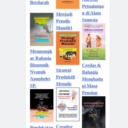
Aurora:
Berdarah
Petualanga
n di Alam
Menjadi
Semesta
Penulis
Mandiri
Memnongk
ar Rahasia
Bionomik
Cerdas &
Strategi
Nyanuk
Bahagia
Produktif
Anopheles
Menghada
Menulis
SP.
pi Masa
Pensiun
Creative