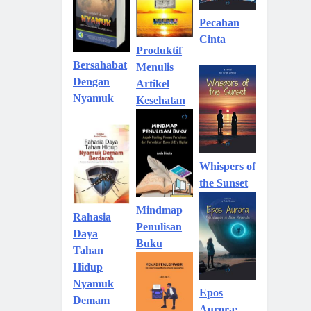
Pecahan
Cinta
Produktif
Bersahabat
Menulis
Dengan
Artikel
Nyamuk
Kesehatan
Whispers of
the Sunset
Mindmap
Rahasia
Penulisan
Daya
Buku
Tahan
Hidup
Nyamuk
Epos
Demam