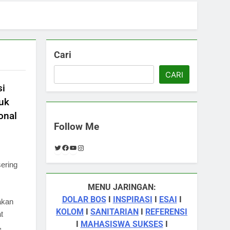
Cari
CARI
si
uk
onal
Follow Me
Twitter
Facebook
YouTube
Instagram
ering
MENU JARINGAN:
DOLAR BOS
I
INSPIRASI
I
ESAI
I
akan
KOLOM
I
SANITARIAN
I
REFERENSI
t
I
MAHASISWA SUKSES
I
,