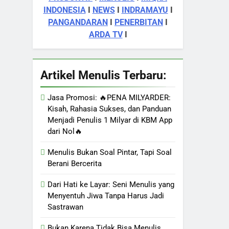
INDONESIA
I
NEWS
I
INDRAMAYU
I
PANGANDARAN
I
PENERBITAN
I
ARDA TV
I
Artikel Menulis Terbaru:
Jasa Promosi: 🔥PENA MILYARDER:
Kisah, Rahasia Sukses, dan Panduan
Menjadi Penulis 1 Milyar di KBM App
dari Nol🔥
Menulis Bukan Soal Pintar, Tapi Soal
Berani Bercerita
Dari Hati ke Layar: Seni Menulis yang
Menyentuh Jiwa Tanpa Harus Jadi
Sastrawan