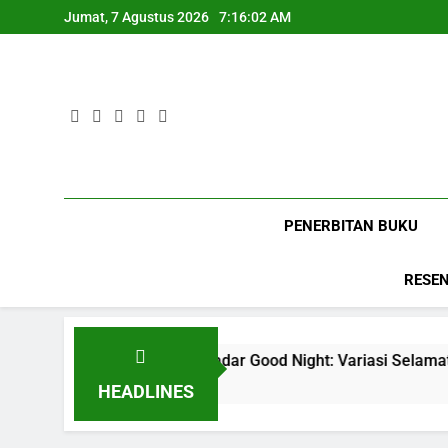
Skip
Jumat, 7 Agustus 2026
7:16:03 AM
to
content
PENERBITAN BUKU
RESEN
Bukan Sekadar Good Night: Variasi Selamat Tidur Bahasa Inggr
5 Bulan Ago
HEADLINES