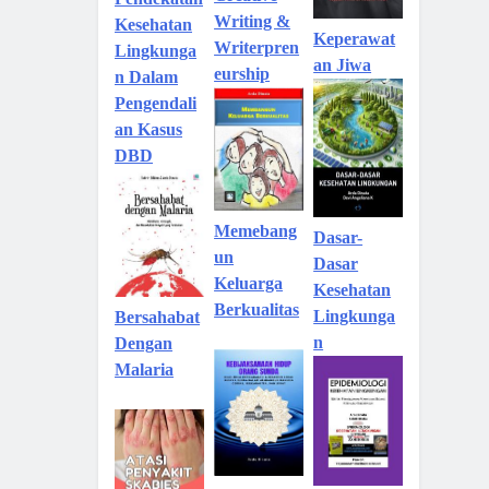
Pendekatan
Writing &
Kesehatan
Keperawat
Writerpren
Lingkunga
an Jiwa
eurship
n Dalam
Pengendali
an Kasus
DBD
Memebang
Dasar-
un
Dasar
Keluarga
Kesehatan
Berkualitas
Lingkunga
Bersahabat
n
Dengan
Malaria