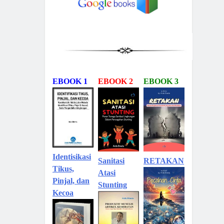
EBOOK 1
EBOOK 2
EBOOK 3
Identisikasi
Sanitasi
RETAKAN
Tikus,
Atasi
Pinjal, dan
Stunting
Kecoa