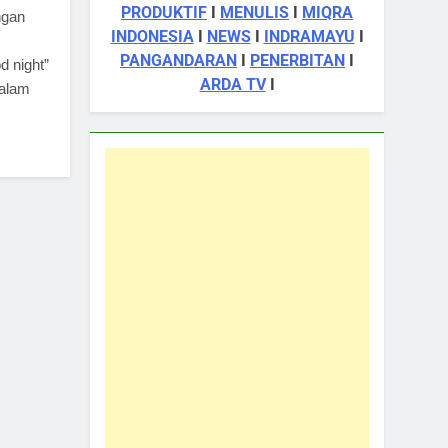
PRODUKTIF
I
MENULIS
I
MIQRA
ngan
INDONESIA
I
NEWS
I
INDRAMAYU
I
PANGANDARAN
I
PENERBITAN
I
 night”
ARDA TV
I
malam