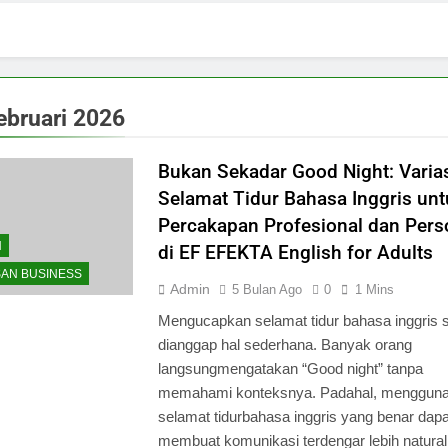
ebruari 2026
Bukan Sekadar Good Night: Varia
Selamat Tidur Bahasa Inggris unt
Percakapan Profesional dan Pers
N
di EF EFEKTA English for Adults
SAN BUSINESS
Admin
5 Bulan Ago
0
1 Mins
Mengucapkan selamat tidur bahasa inggris s
dianggap hal sederhana. Banyak orang
langsungmengatakan “Good night” tanpa
memahami konteksnya. Padahal, menggun
selamat tidurbahasa inggris yang benar dapa
membuat komunikasi terdengar lebih natural