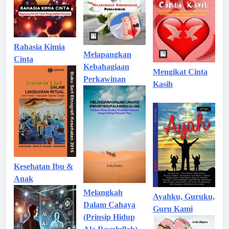
Rahasia Kimia
Melapangkan
Cinta
Kebahagiaan
Mengikat Cinta
Perkawinan
Kasih
Kesehatan Ibu &
Anak
Melangkah
Ayahku, Guruku,
Dalam Cahaya
Guru Kami
(Prinsip Hidup