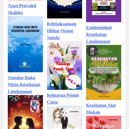
Atasi Penyakit
Skabies
Kebijaksanaan
Epidemiologi
Hidup Orang
Kesehatan
Sunda
Lingkungan
Standar Baku
Mutu Kesehatan
Lingkungan
Keluarga Penuh
Cinta
Kesehatan Alat
Makan