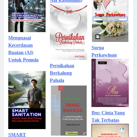
Ala Rasulullah)
Menguasai
Kecerdasan
Surga
Buatan (AI)
Perkawinan
Untuk Pemula
Pernikahan
Berkalung
Pahala
Ibu: Cinta Yang
Tak Terbatas
SMART