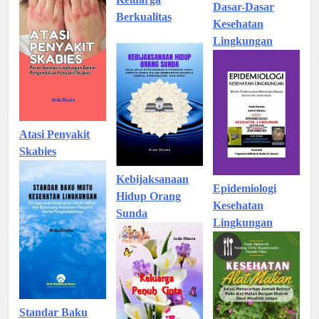
Dasar-Dasar
Berkualitas
Kesehatan
Lingkungan
Atasi Penyakit
Skabies
Kebijaksanaan
Epidemiologi
Hidup Orang
Kesehatan
Sunda
Lingkungan
Standar Baku