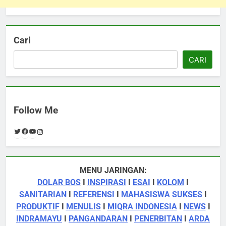
Cari
CARI
Follow Me
Twitter
Facebook
YouTube
Instagram
MENU JARINGAN:
DOLAR BOS
I
INSPIRASI
I
ESAI
I
KOLOM
I
SANITARIAN
I
REFERENSI
I
MAHASISWA SUKSES
I
PRODUKTIF
I
MENULIS
I
MIQRA INDONESIA
I
NEWS
I
INDRAMAYU
I
PANGANDARAN
I
PENERBITAN
I
ARDA