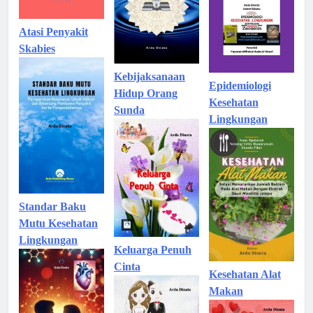
Atasi Penyakit
Skabies
Kebijaksanaan
Epidemiologi
Hidup Orang
Kesehatan
Sunda
Lingkungan
Standar Baku
Mutu Kesehatan
Lingkungan
Keluarga Penuh
Cinta
Kesehatan Alat
Makan