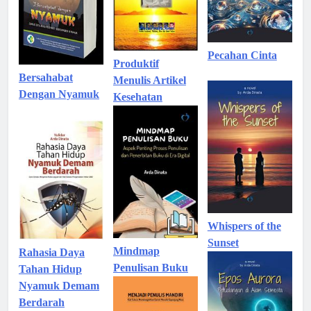
Pecahan Cinta
Produktif
Bersahabat
Menulis Artikel
Dengan Nyamuk
Kesehatan
Whispers of the
Sunset
Mindmap
Rahasia Daya
Penulisan Buku
Tahan Hidup
Nyamuk Demam
Berdarah