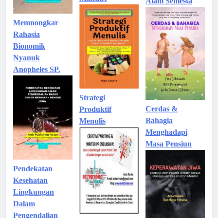
Alam Semesta
Memnongkar
Rahasia
Bionomik
Nyanuk
Anopheles SP.
Strategi
Cerdas &
Produktif
Bahagia
Menulis
Menghadapi
Masa Pensiun
Pendekatan
Kesehatan
Lingkungan
Dalam
Pengendalian