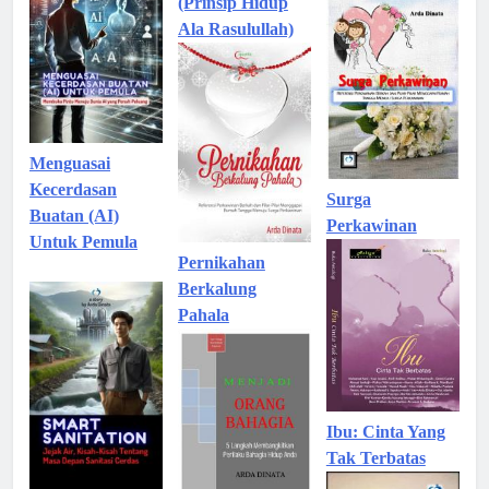
(Prinsip Hidup
Ala Rasulullah)
Menguasai
Kecerdasan
Surga
Buatan (AI)
Perkawinan
Untuk Pemula
Pernikahan
Berkalung
Pahala
Ibu: Cinta Yang
Tak Terbatas