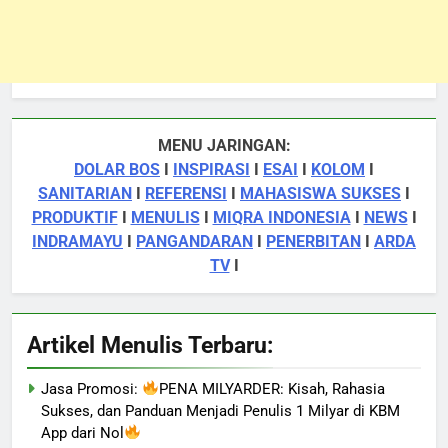
MENU JARINGAN:
DOLAR BOS
I
INSPIRASI
I
ESAI
I
KOLOM
I
SANITARIAN
I
REFERENSI
I
MAHASISWA SUKSES
I
PRODUKTIF
I
MENULIS
I
MIQRA INDONESIA
I
NEWS
I
INDRAMAYU
I
PANGANDARAN
I
PENERBITAN
I
ARDA
TV
I
Artikel Menulis Terbaru:
Jasa Promosi:
PENA MILYARDER: Kisah, Rahasia
Sukses, dan Panduan Menjadi Penulis 1 Milyar di KBM
App dari Nol