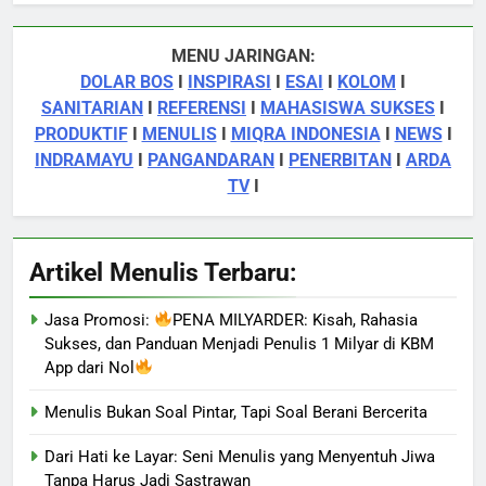
MENU JARINGAN:
DOLAR BOS
I
INSPIRASI
I
ESAI
I
KOLOM
I
SANITARIAN
I
REFERENSI
I
MAHASISWA SUKSES
I
PRODUKTIF
I
MENULIS
I
MIQRA INDONESIA
I
NEWS
I
INDRAMAYU
I
PANGANDARAN
I
PENERBITAN
I
ARDA
TV
I
Artikel Menulis Terbaru:
Jasa Promosi:
PENA MILYARDER: Kisah, Rahasia
Sukses, dan Panduan Menjadi Penulis 1 Milyar di KBM
App dari Nol
Menulis Bukan Soal Pintar, Tapi Soal Berani Bercerita
Dari Hati ke Layar: Seni Menulis yang Menyentuh Jiwa
Tanpa Harus Jadi Sastrawan