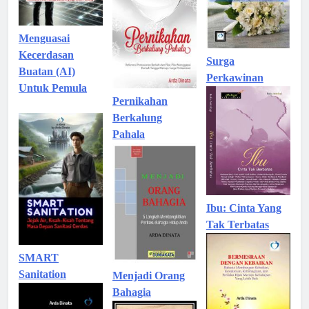
Menguasai
Kecerdasan
Surga
Buatan (AI)
Perkawinan
Untuk Pemula
Pernikahan
Berkalung
Pahala
Ibu: Cinta Yang
Tak Terbatas
SMART
Sanitation
Menjadi Orang
Bahagia