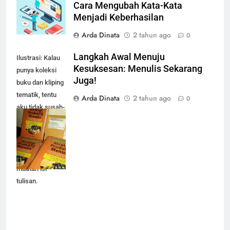
Cara Mengubah Kata-Kata
Menjadi Keberhasilan
Arda Dinata
2 tahun ago
0
Langkah Awal Menuju
Ilustrasi: Kalau
Kesuksesan: Menulis Sekarang
punya koleksi
Juga!
buku dan kliping
tematik, tentu
Arda Dinata
2 tahun ago
0
aku tidak susah-
susah kalau
mencari bahan
referensi untuk
memperkaya
muatan isi
tulisan.