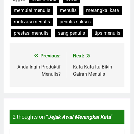
memulai menulis
menulis
merangkai kata
motivasi menulis
penulis sukses
prestasi menulis
sang penulis
tips menulis
Previous:
Next:
Navigasi
pos
Anda Ingin Produktif
Kata-Kata Itu Bikin
Menulis?
Gairah Menulis
2 thoughts on “
Jejak Awal Merangkai Kata
”