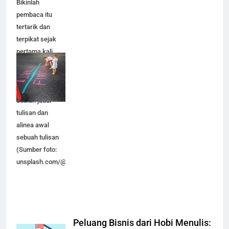
Bikinlah
pembaca itu
tertarik dan
terpikat sejak
pertama kali
melihat tulisan
kita. Satu
diantaranya
adalah judul
tulisan dan
alinea awal
sebuah tulisan
(Sumber foto:
unsplash.com/@awcreativeut).
Peluang Bisnis dari Hobi Menulis: