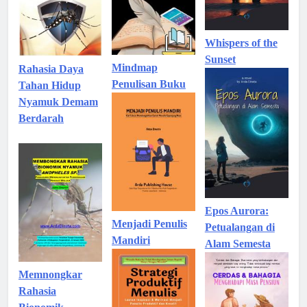
Whispers of the
Sunset
Mindmap
Rahasia Daya
Penulisan Buku
Tahan Hidup
Nyamuk Demam
Berdarah
Epos Aurora:
Menjadi Penulis
Petualangan di
Mandiri
Alam Semesta
Memnongkar
Rahasia