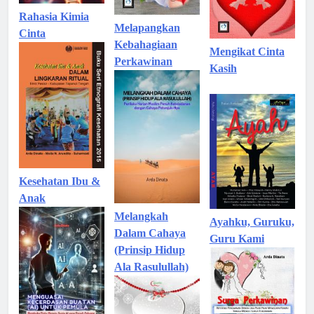
Rahasia Kimia
Melapangkan
Cinta
Kebahagiaan
Mengikat Cinta
Perkawinan
Kasih
Kesehatan Ibu &
Anak
Melangkah
Ayahku, Guruku,
Dalam Cahaya
Guru Kami
(Prinsip Hidup
Ala Rasulullah)