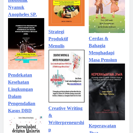
Bionomik
Nyanuk
Anopheles SP.
Strategi
Cerdas &
Produktif
Bahagia
Menulis
Menghadapi
Masa Pensiun
Pendekatan
Kesehatan
Lingkungan
Dalam
Pengendalian
Creative Writing
Kasus DBD
&
Writerpreneurshi
Keperawatan
p
Jiwa